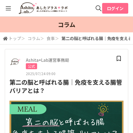
ログイン
全体検索
コラム
トップ
＞
コラム
＞
食事
＞
第二の脳と呼ばれる腸｜免疫を支える
検索
Ashita+Lab運営事務局
公式
2025/07/24 09:00
第二の脳と呼ばれる腸｜免疫を支える腸管
バリアとは？