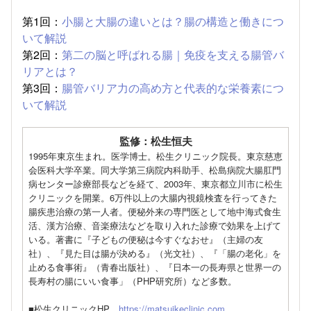
第1回：
小腸と大腸の違いとは？腸の構造と働きにつ
いて解説
第2回：
第二の脳と呼ばれる腸｜免疫を支える腸管バ
リアとは？
第3回：
腸管バリア力の高め方と代表的な栄養素につ
いて解説
監修：松生恒夫
1995年東京生まれ。医学博士。松生クリニック院長。東京慈恵
会医科大学卒業。同大学第三病院内科助手、松島病院大腸肛門
病センター診療部長などを経て、2003年、東京都立川市に松生
クリニックを開業。6万件以上の大腸内視鏡検査を行ってきた
腸疾患治療の第一人者。便秘外来の専門医として地中海式食生
活、漢方治療、音楽療法などを取り入れた診療で効果を上げて
いる。著書に『子どもの便秘は今すぐなおせ』（主婦の友
社）、『見た目は腸が決める』（光文社）、『「腸の老化」を
止める食事術』（青春出版社）、『日本一の長寿県と世界一の
長寿村の腸にいい食事」（PHP研究所）など多数。
■松生クリニックHP
https://matsuikeclinic.com