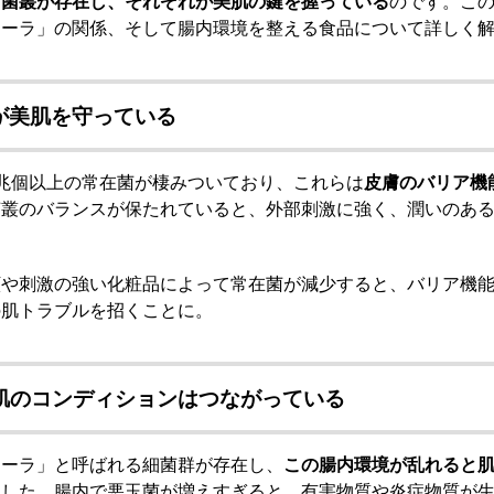
も菌叢が存在し、それぞれが美肌の鍵を握っている
のです。こ
ローラ」の関係、そして腸内環境を整える食品について詳しく
が美肌を守っている
兆個以上の常在菌が棲みついており、これらは
皮膚のバリア機
菌叢のバランスが保たれていると、外部刺激に強く、潤いのあ
顔や刺激の強い化粧品によって常在菌が減少すると、バリア機
の肌トラブルを招くことに。
肌のコンディションはつながっている
ローラ」と呼ばれる細菌群が存在し、
この腸内環境が乱れると
ました。腸内で悪玉菌が増えすぎると、有害物質や炎症物質が