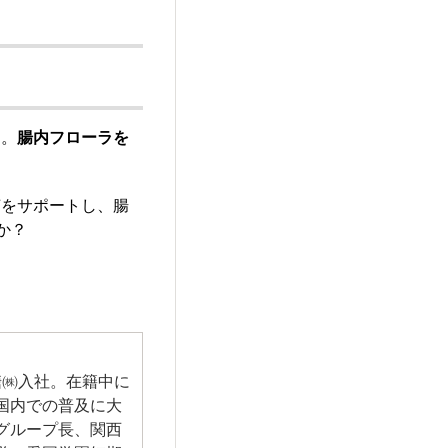
ん。
腸内フローラを
菌をサポートし、腸
か？
糖㈱入社。在籍中に
国内での普及に大
グループ長、関西