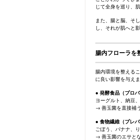
じて全身を巡り、
また、腸と脳、そ
し、それが肌へと
腸内フローラを
腸内環境を整える
に良い影響を与え
● 発酵食品（プロ
ヨーグルト、納豆
→ 善玉菌を直接補
● 食物繊維（プレ
ごぼう、バナナ、
→ 善玉菌のエサと