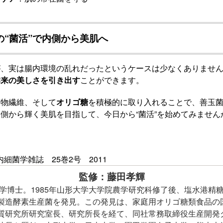
の“菌活”で内側から美肌へ
が、実は腸内環境の乱れだったというケースは少なくありませ
本来の美しさを引き出す
ことができます。
食物繊維、そして
オリゴ糖
を積極的に取り入れることで、善玉
側から輝く美肌を目指して、今日から“菌活”を始めてみません
細菌学雑誌 25巻2号 2011
監修：藤田孝輝
理学博士。1985年山形大学大学院農学研究科修了後、塩水港精
製造酵素生産菌を発見。この発見は、家庭用オリゴ糖類食品の
質研究所研究室長、研究所長を経て、同社常務取締役生産開発