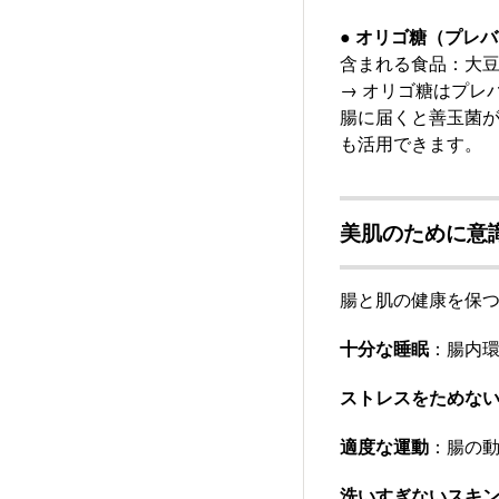
● オリゴ糖（プレ
含まれる食品：大
→ オリゴ糖はプレ
腸に届くと善玉菌
も活用できます。
美肌のために意
腸と肌の健康を保
十分な睡眠
：腸内
ストレスをためな
適度な運動
：腸の
洗いすぎないスキ